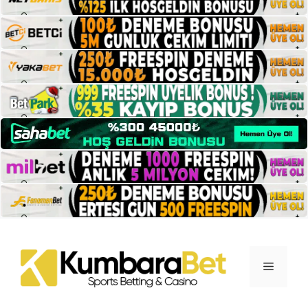
İçeriğe
atla
Menü