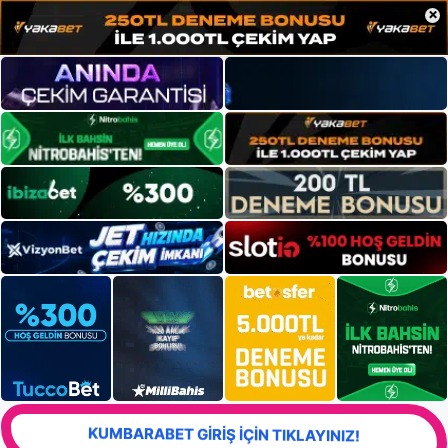
×
KUMBARABET GİRİŞ İÇİN TIKLAYINIZ!