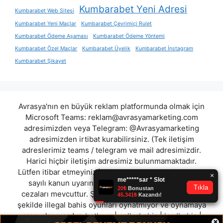
Kumbarabet Yeni Adresi
Kumbarabet Web Sitesi
Kumbarabet Yeni Maçlar
Kumbarabet Çevrimiçi Rulet
Kumbarabet Ödeme Aşaması
Kumbarabet Ödeme Yöntemi
Kumbarabet Özel Maçlar
Kumbarabet Üyelik
Kumbarabet İnstagram
Kumbarabet Şikayet
Avrasya'nın en büyük reklam platformunda olmak için
Microsoft Teams:
reklam@avrasyamarketing.com
adresimizden veya Telegram: @Avrasyamarketing
adresimizden irtibat kurabilirsiniz. (Tek iletişim
adreslerimiz teams / telegram ve mail adresimizdir.
Harici hiçbir iletişim adresimiz bulunmamaktadır.
Lütfen itibar etmeyiniz.) Türkiye yasalarına göre 7258
sayılı kanun uyarınca yasa dışı bahis oynamanın
cezaları mevcuttur. Şu an bulunduğunuz site hiç bir
şekilde illegal bahis oyunları oynatmıyor ve oynamaya
aracı olmuyordur.
betkore
|
gallerbahis
|
lordbahis
|
×