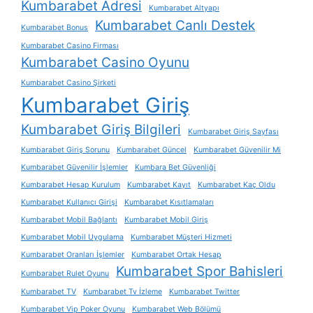
Kumbarabet Adresi
Kumbarabet Altyapı
Kumbarabet Canlı Destek
Kumbarabet Bonus
Kumbarabet Casino Firması
Kumbarabet Casino Oyunu
Kumbarabet Casino Şirketi
Kumbarabet Giriş
Kumbarabet Giriş Bilgileri
Kumbarabet Giriş Sayfası
Kumbarabet Giriş Sorunu
Kumbarabet Güncel
Kumbarabet Güvenilir Mi
Kumbarabet Güvenilir İşlemler
Kumbara Bet Güvenliği
Kumbarabet Hesap Kurulum
Kumbarabet Kayıt
Kumbarabet Kaç Oldu
Kumbarabet Kullanıcı Girişi
Kumbarabet Kısıtlamaları
Kumbarabet Mobil Bağlantı
Kumbarabet Mobil Giriş
Kumbarabet Mobil Uygulama
Kumbarabet Müşteri Hizmeti
Kumbarabet Oranları İşlemler
Kumbarabet Ortak Hesap
Kumbarabet Spor Bahisleri
Kumbarabet Rulet Oyunu
Kumbarabet TV
Kumbarabet Tv İzleme
Kumbarabet Twitter
Kumbarabet Vip Poker Oyunu
Kumbarabet Web Bölümü