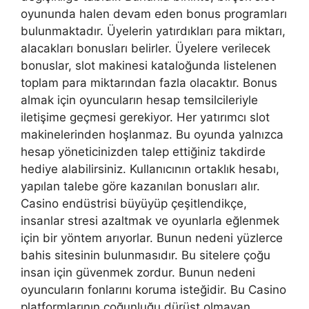
oyununda halen devam eden bonus programları
bulunmaktadır. Üyelerin yatırdıkları para miktarı,
alacakları bonusları belirler. Üyelere verilecek
bonuslar, slot makinesi kataloğunda listelenen
toplam para miktarından fazla olacaktır. Bonus
almak için oyuncuların hesap temsilcileriyle
iletişime geçmesi gerekiyor. Her yatırımcı slot
makinelerinden hoşlanmaz. Bu oyunda yalnızca
hesap yöneticinizden talep ettiğiniz takdirde
hediye alabilirsiniz. Kullanıcının ortaklık hesabı,
yapılan talebe göre kazanılan bonusları alır.
Casino endüstrisi büyüyüp çeşitlendikçe,
insanlar stresi azaltmak ve oyunlarla eğlenmek
için bir yöntem arıyorlar. Bunun nedeni yüzlerce
bahis sitesinin bulunmasıdır. Bu sitelere çoğu
insan için güvenmek zordur. Bunun nedeni
oyuncuların fonlarını koruma isteğidir. Bu Casino
platformlarının çoğunluğu dürüst olmayan