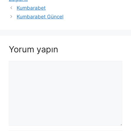
Kumbarabet
Kumbarabet Güncel
Yorum yapın
Yorum