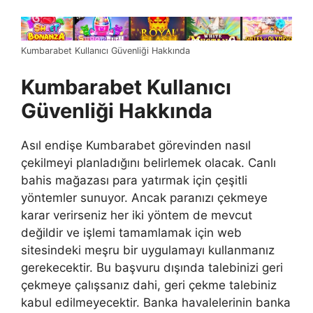
Kumbarabet Kullanıcı Güvenliği Hakkında
Kumbarabet Kullanıcı
Güvenliği Hakkında
Asıl endişe Kumbarabet görevinden nasıl
çekilmeyi planladığını belirlemek olacak. Canlı
bahis mağazası para yatırmak için çeşitli
yöntemler sunuyor. Ancak paranızı çekmeye
karar verirseniz her iki yöntem de mevcut
değildir ve işlemi tamamlamak için web
sitesindeki meşru bir uygulamayı kullanmanız
gerekecektir. Bu başvuru dışında talebinizi geri
çekmeye çalışsanız dahi, geri çekme talebiniz
kabul edilmeyecektir. Banka havalelerinin banka