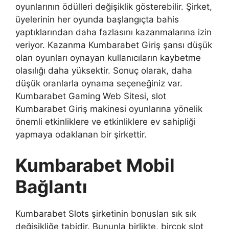
oyunlarının ödülleri değişiklik gösterebilir. Şirket,
üyelerinin her oyunda başlangıçta bahis
yaptıklarından daha fazlasını kazanmalarına izin
veriyor. Kazanma Kumbarabet Giriş şansı düşük
olan oyunları oynayan kullanıcıların kaybetme
olasılığı daha yüksektir. Sonuç olarak, daha
düşük oranlarla oynama seçeneğiniz var.
Kumbarabet Gaming Web Sitesi, slot
Kumbarabet Giriş makinesi oyunlarına yönelik
önemli etkinliklere ve etkinliklere ev sahipliği
yapmaya odaklanan bir şirkettir.
Kumbarabet Mobil
Bağlantı
Kumbarabet Slots şirketinin bonusları sık sık
değişikliğe tabidir. Bununla birlikte, birçok slot