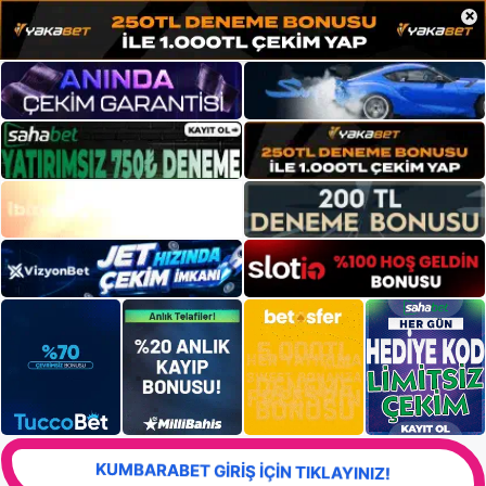
×
KUMBARABET GİRİŞ İÇİN TIKLAYINIZ!