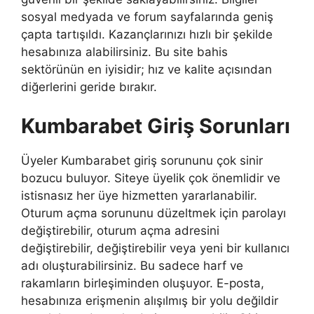
sosyal medyada ve forum sayfalarında geniş
çapta tartışıldı. Kazançlarınızı hızlı bir şekilde
hesabınıza alabilirsiniz. Bu site bahis
sektörünün en iyisidir; hız ve kalite açısından
diğerlerini geride bırakır.
Kumbarabet Giriş Sorunları
Üyeler Kumbarabet giriş sorununu çok sinir
bozucu buluyor. Siteye üyelik çok önemlidir ve
istisnasız her üye hizmetten yararlanabilir.
Oturum açma sorununu düzeltmek için parolayı
değiştirebilir, oturum açma adresini
değiştirebilir, değiştirebilir veya yeni bir kullanıcı
adı oluşturabilirsiniz. Bu sadece harf ve
rakamların birleşiminden oluşuyor. E-posta,
hesabınıza erişmenin alışılmış bir yolu değildir