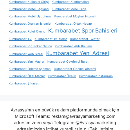
Kumbarabet Kullanıcı Girişi
Kumbarabet Kısıtlamaları
Kumbarabet Mobil Bağlantı
Kumbarabet Mobil Giriş
Kumbarabet Mobil Uygulama
Kumbarabet Müşteri Hizmeti
Kumbarabet Oranları İşlemler
Kumbarabet Ortak Hesap
Kumbarabet Spor Bahisleri
Kumbarabet Rulet Oyunu
Kumbarabet TV
Kumbarabet Tv İzleme
Kumbarabet Twitter
Kumbarabet Vip Poker Oyunu
Kumbarabet Web Bölümü
Kumbarabet Yeni Adresi
Kumbarabet Web Sitesi
Kumbarabet Yeni Maçlar
Kumbarabet Çevrimiçi Rulet
Kumbarabet Ödeme Aşaması
Kumbarabet Ödeme Yöntemi
Kumbarabet Özel Maçlar
Kumbarabet Üyelik
Kumbarabet İnstagram
Kumbarabet Şikayet
Avrasya'nın en büyük reklam platformunda olmak için
Microsoft Teams:
reklam@avrasyamarketing.com
adresimizden veya Telegram: @Avrasyamarketing
adresimizden irtibat kurabilirsiniz. (Tek iletişim