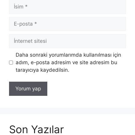
İsim
E-
posta
İnternet
sitesi
Daha sonraki yorumlarımda kullanılması için
adım, e-posta adresim ve site adresim bu
tarayıcıya kaydedilsin.
Son Yazılar