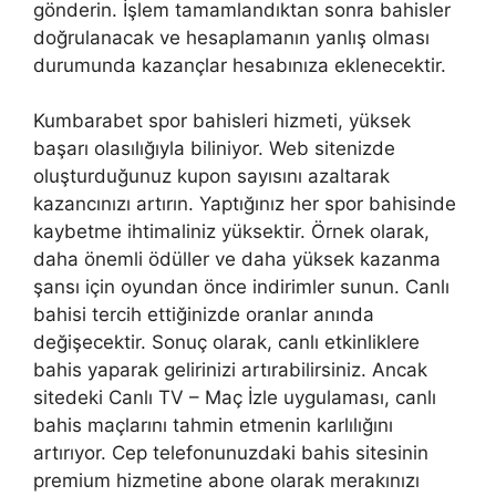
gönderin. İşlem tamamlandıktan sonra bahisler
doğrulanacak ve hesaplamanın yanlış olması
durumunda kazançlar hesabınıza eklenecektir.
Kumbarabet spor bahisleri hizmeti, yüksek
başarı olasılığıyla biliniyor. Web sitenizde
oluşturduğunuz kupon sayısını azaltarak
kazancınızı artırın. Yaptığınız her spor bahisinde
kaybetme ihtimaliniz yüksektir. Örnek olarak,
daha önemli ödüller ve daha yüksek kazanma
şansı için oyundan önce indirimler sunun. Canlı
bahisi tercih ettiğinizde oranlar anında
değişecektir. Sonuç olarak, canlı etkinliklere
bahis yaparak gelirinizi artırabilirsiniz. Ancak
sitedeki Canlı TV – Maç İzle uygulaması, canlı
bahis maçlarını tahmin etmenin karlılığını
artırıyor. Cep telefonunuzdaki bahis sitesinin
premium hizmetine abone olarak merakınızı