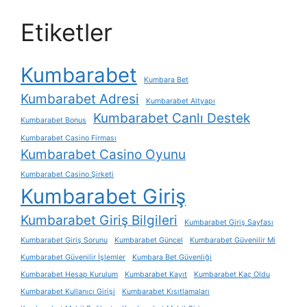
Etiketler
Kumbarabet
Kumbara Bet
Kumbarabet Adresi
Kumbarabet Altyapı
Kumbarabet Canlı Destek
Kumbarabet Bonus
Kumbarabet Casino Firması
Kumbarabet Casino Oyunu
Kumbarabet Casino Şirketi
Kumbarabet Giriş
Kumbarabet Giriş Bilgileri
Kumbarabet Giriş Sayfası
Kumbarabet Giriş Sorunu
Kumbarabet Güncel
Kumbarabet Güvenilir Mi
Kumbarabet Güvenilir İşlemler
Kumbara Bet Güvenliği
Kumbarabet Hesap Kurulum
Kumbarabet Kayıt
Kumbarabet Kaç Oldu
Kumbarabet Kullanıcı Girişi
Kumbarabet Kısıtlamaları