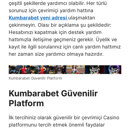
çeşitli şekillerde yardımcı olabilir. Her türlü
sorunuz için çevrimiçi yardım hattına
Kumbarabet yeni adresi
ulaşmaktan
çekinmeyin. Olası bir açıklama şu şekildedir:
Hesabınızı kapatmak için destek yardım
hattımızla iletişime geçmeniz gerekir. Üyelik ve
kayıt ile ilgili sorularınız için canlı yardım hattımız
her zaman size yardımcı olmaya hazırdır.
Kumbarabet Güvenilir Platform
Kumbarabet Güvenilir
Platform
İlk tercihiniz olarak güvenilir bir çevrimiçi Casino
platformunu tercih etmek önemli faydalar