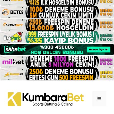
İçeriğe
atla
Menü