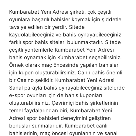
Kumbarabet Yeni Adresi şirketi, çok çeşitli
oyunlara başarılı bahisler koymak için şiddetle
tavsiye edilen bir yerdir. Sitede
kaydolabileceğiniz ve bahis oynayabileceğiniz
farklı spor bahis siteleri bulunmaktadır. Sitede
çeşitli yöntemlerle Kumbarabet Yeni Adresi
bahis oynamak için Kumbarabet seçebilirsiniz.
Örnek olarak maç öncesinde yapılan bahisler
için kupon oluşturabilirsiniz. Canlı bahis önemli
bir Casino şeklidir. Kumbarabet Yeni Adresi
Sanal parayla bahis oynayabileceğiniz sitelerde
e-spor oyunları için de bahis kuponları
oluşturabilirsiniz. Çevrimiçi bahis şirketlerinin
temel faydalarından biri, Kumbarabet Yeni
Adresi spor bahisleri deneyimini geliştiren
bonuslar sunmalarıdır. Kumbarabet canlı
bahislerinin, maç öncesi oyunlarının ve sanal