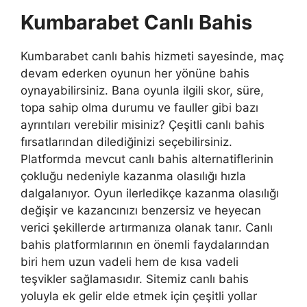
Kumbarabet Canlı Bahis
Kumbarabet canlı bahis hizmeti sayesinde, maç
devam ederken oyunun her yönüne bahis
oynayabilirsiniz. Bana oyunla ilgili skor, süre,
topa sahip olma durumu ve fauller gibi bazı
ayrıntıları verebilir misiniz? Çeşitli canlı bahis
fırsatlarından dilediğinizi seçebilirsiniz.
Platformda mevcut canlı bahis alternatiflerinin
çokluğu nedeniyle kazanma olasılığı hızla
dalgalanıyor. Oyun ilerledikçe kazanma olasılığı
değişir ve kazancınızı benzersiz ve heyecan
verici şekillerde artırmanıza olanak tanır. Canlı
bahis platformlarının en önemli faydalarından
biri hem uzun vadeli hem de kısa vadeli
teşvikler sağlamasıdır. Sitemiz canlı bahis
yoluyla ek gelir elde etmek için çeşitli yollar