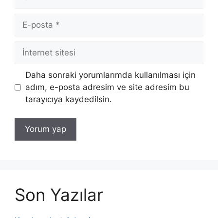
E-
posta
İnternet
sitesi
Daha sonraki yorumlarımda kullanılması için
adım, e-posta adresim ve site adresim bu
tarayıcıya kaydedilsin.
Son Yazılar