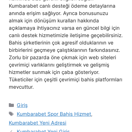
Kumbarabet canlı desteği ödeme detaylarına
anında erişim sağlıyor. Ayrıca bonusunuzu
almak için dönüşüm kuralları hakkında
açıklamaya ihtiyacınız varsa en güncel bilgi için
canlı destek hizmetimizle iletişime geçebilirsiniz.
Bahis şirketlerinin çok agresif olduklarının ve
birbirlerini geçmeye çalıştıklarının farkındasınız.
Zorlu bir pazarda öne çıkmak için web siteleri
çevrimiçi varlıklarını geliştirmek ve gelişmiş
hizmetler sunmak için çaba gösteriyor.
Tüketiciler için çeşitli çevrimiçi bahis platformları
mevcuttur.
Kategoriler
Giriş
Etiketler
Kumbarabet Spor Bahis Hizmet
,
Kumbarabet Yeni Adresi
Kumbarabet Yeni Giriş