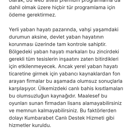
dahil olmak üzere hiçbir tür programlama için
ödeme gerektirmez.
Yerli yaban hayatı pazarında, vahşi yaşamdaki
durumun aksine, devlet yaban hayatının
korunması üzerinde tam kontrole sahiptir.
Bölgedeki yaban hayatı markaları bu zincirdeki
gerekli tüm tesislerin inşaatını zaten bitirdikleri
için etkilenmeyecek. Ancak yerel yaban hayatı
ticaretine girmek için yabancı kaynaklardan fon
arayan firmalar bu aşamada olumsuz sonuçlarla
karşılaşıyor. Ülkemizdeki canlı bahis kısıtlamaları
bu olumsuzluğun kaynağıdır. Maalesef bu
oyunları sunan firmadan lisans alamayabilirsiniz
ve memnun kalmayabilirsiniz. Bu faktörlerden
dolayı Kumbarabet Canlı Destek Hizmeti gibi
hizmetler kuruldu.