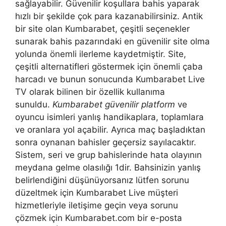
sağlayabilir. Güvenilir koşullara bahis yaparak
hızlı bir şekilde çok para kazanabilirsiniz. Antik
bir site olan Kumbarabet, çeşitli seçenekler
sunarak bahis pazarındaki en güvenilir site olma
yolunda önemli ilerleme kaydetmiştir. Site,
çeşitli alternatifleri göstermek için önemli çaba
harcadı ve bunun sonucunda Kumbarabet Live
TV olarak bilinen bir özellik kullanıma
sunuldu.
Kumbarabet güvenilir platform
ve
oyuncu isimleri yanlış handikaplara, toplamlara
ve oranlara yol açabilir. Ayrıca maç başladıktan
sonra oynanan bahisler geçersiz sayılacaktır.
Sistem, seri ve grup bahislerinde hata olayının
meydana gelme olasılığı 1dir. Bahsinizin yanlış
belirlendiğini düşünüyorsanız lütfen sorunu
düzeltmek için Kumbarabet Live müşteri
hizmetleriyle iletişime geçin veya sorunu
çözmek için Kumbarabet.com bir e-posta