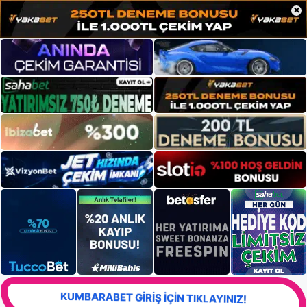
×
KUMBARABET GİRİŞ İÇİN TIKLAYINIZ!