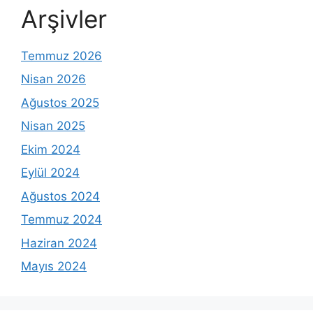
Arşivler
Temmuz 2026
Nisan 2026
Ağustos 2025
Nisan 2025
Ekim 2024
Eylül 2024
Ağustos 2024
Temmuz 2024
Haziran 2024
Mayıs 2024