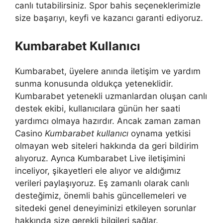
canlı tutabilirsiniz. Spor bahis seçeneklerimizle
size başarıyı, keyfi ve kazancı garanti ediyoruz.
Kumbarabet Kullanıcı
Kumbarabet, üyelere anında iletişim ve yardım
sunma konusunda oldukça yeteneklidir.
Kumbarabet yetenekli uzmanlardan oluşan canlı
destek ekibi, kullanıcılara günün her saati
yardımcı olmaya hazırdır. Ancak zaman zaman
Casino
Kumbarabet kullanıcı
oynama yetkisi
olmayan web siteleri hakkında da geri bildirim
alıyoruz. Ayrıca Kumbarabet Live iletişimini
inceliyor, şikayetleri ele alıyor ve aldığımız
verileri paylaşıyoruz. Eş zamanlı olarak canlı
desteğimiz, önemli bahis güncellemeleri ve
sitedeki genel deneyiminizi etkileyen sorunlar
hakkında size gerekli bilgileri sağlar.