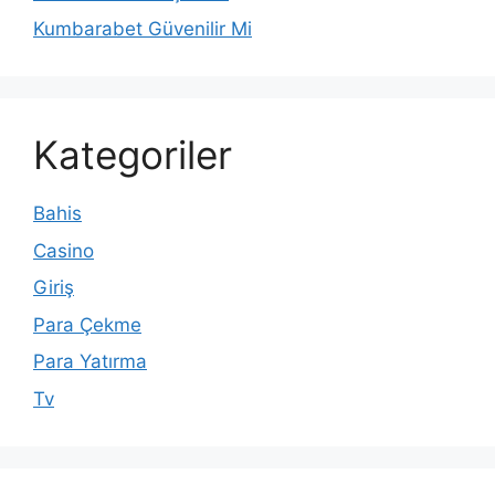
Kumbarabet Güvenilir Mi
Kategoriler
Bahis
Casino
Giriş
Para Çekme
Para Yatırma
Tv