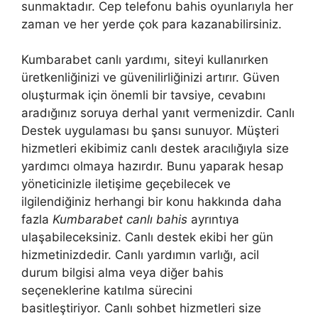
sunmaktadır. Cep telefonu bahis oyunlarıyla her
zaman ve her yerde çok para kazanabilirsiniz.
Kumbarabet canlı yardımı, siteyi kullanırken
üretkenliğinizi ve güvenilirliğinizi artırır. Güven
oluşturmak için önemli bir tavsiye, cevabını
aradığınız soruya derhal yanıt vermenizdir. Canlı
Destek uygulaması bu şansı sunuyor. Müşteri
hizmetleri ekibimiz canlı destek aracılığıyla size
yardımcı olmaya hazırdır. Bunu yaparak hesap
yöneticinizle iletişime geçebilecek ve
ilgilendiğiniz herhangi bir konu hakkında daha
fazla
Kumbarabet canlı bahis
ayrıntıya
ulaşabileceksiniz. Canlı destek ekibi her gün
hizmetinizdedir. Canlı yardımın varlığı, acil
durum bilgisi alma veya diğer bahis
seçeneklerine katılma sürecini
basitleştiriyor. Canlı sohbet hizmetleri size