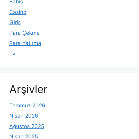
Bahis
Casino
Giriş
Para Çekme
Para Yatırma
Tv
Arşivler
Temmuz 2026
Nisan 2026
Ağustos 2025
Nisan 2025