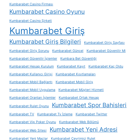
Kumbarabet Casino Firması
Kumbarabet Casino Oyunu
Kumbarabet Casino Şirketi
Kumbarabet Giriş
Kumbarabet Giriş Bilgileri
Kumbarabet Giriş Sayfası
Kumbarabet Giriş Sorunu
Kumbarabet Güncel
Kumbarabet Güvenilir Mi
Kumbarabet Güvenilir İşlemler
Kumbara Bet Güvenliği
Kumbarabet Hesap Kurulum
Kumbarabet Kayıt
Kumbarabet Kaç Oldu
Kumbarabet Kullanıcı Girişi
Kumbarabet Kısıtlamaları
Kumbarabet Mobil Bağlantı
Kumbarabet Mobil Giriş
Kumbarabet Mobil Uygulama
Kumbarabet Müşteri Hizmeti
Kumbarabet Oranları İşlemler
Kumbarabet Ortak Hesap
Kumbarabet Spor Bahisleri
Kumbarabet Rulet Oyunu
Kumbarabet TV
Kumbarabet Tv İzleme
Kumbarabet Twitter
Kumbarabet Vip Poker Oyunu
Kumbarabet Web Bölümü
Kumbarabet Yeni Adresi
Kumbarabet Web Sitesi
Kumbarabet Yeni Maçlar
Kumbarabet Çevrimiçi Rulet