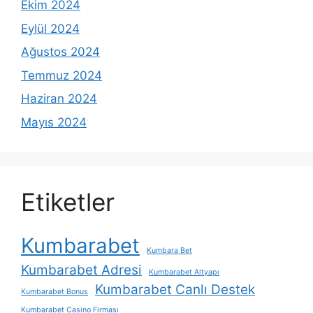
Ekim 2024
Eylül 2024
Ağustos 2024
Temmuz 2024
Haziran 2024
Mayıs 2024
Etiketler
Kumbarabet
Kumbara Bet
Kumbarabet Adresi
Kumbarabet Altyapı
Kumbarabet Canlı Destek
Kumbarabet Bonus
Kumbarabet Casino Firması