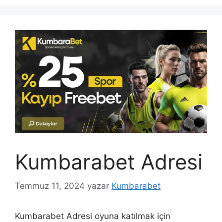
Kumbarabet Adresi
Temmuz 11, 2024
yazar
Kumbarabet
Kumbarabet Adresi oyuna katılmak için