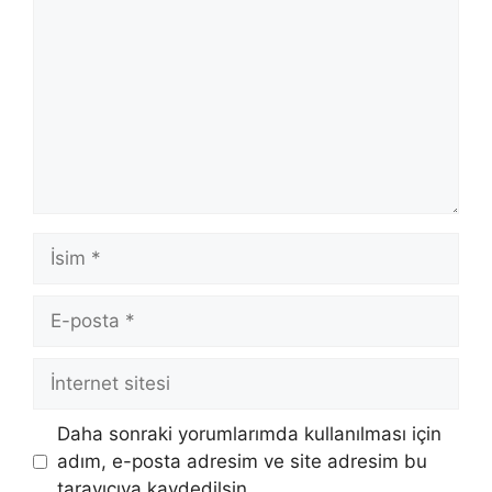
İsim
E-
posta
İnternet
sitesi
Daha sonraki yorumlarımda kullanılması için
adım, e-posta adresim ve site adresim bu
tarayıcıya kaydedilsin.