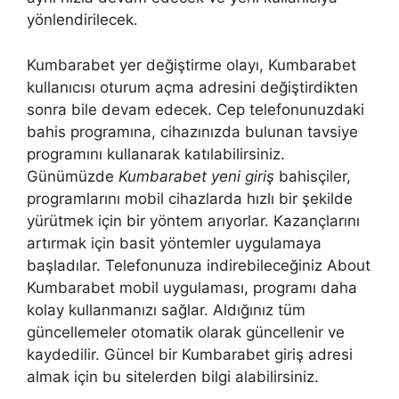
yönlendirilecek.
Kumbarabet yer değiştirme olayı, Kumbarabet
kullanıcısı oturum açma adresini değiştirdikten
sonra bile devam edecek. Cep telefonunuzdaki
bahis programına, cihazınızda bulunan tavsiye
programını kullanarak katılabilirsiniz.
Günümüzde
Kumbarabet yeni giriş
bahisçiler,
programlarını mobil cihazlarda hızlı bir şekilde
yürütmek için bir yöntem arıyorlar. Kazançlarını
artırmak için basit yöntemler uygulamaya
başladılar. Telefonunuza indirebileceğiniz About
Kumbarabet mobil uygulaması, programı daha
kolay kullanmanızı sağlar. Aldığınız tüm
güncellemeler otomatik olarak güncellenir ve
kaydedilir. Güncel bir Kumbarabet giriş adresi
almak için bu sitelerden bilgi alabilirsiniz.