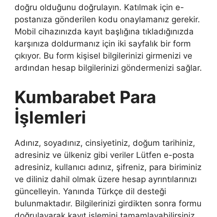
doğru olduğunu doğrulayın. Katılmak için e-
postanıza gönderilen kodu onaylamanız gerekir.
Mobil cihazınızda kayıt başlığına tıkladığınızda
karşınıza doldurmanız için iki sayfalık bir form
çıkıyor. Bu form kişisel bilgilerinizi girmenizi ve
ardından hesap bilgilerinizi göndermenizi sağlar.
Kumbarabet Para
İşlemleri
Adınız, soyadınız, cinsiyetiniz, doğum tarihiniz,
adresiniz ve ülkeniz gibi veriler Lütfen e-posta
adresiniz, kullanıcı adınız, şifreniz, para biriminiz
ve diliniz dahil olmak üzere hesap ayrıntılarınızı
güncelleyin. Yanında Türkçe dil desteği
bulunmaktadır. Bilgilerinizi girdikten sonra formu
doğrulayarak kayıt işlemini tamamlayabilirsiniz.