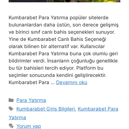
Kumbarabet Para Yatırma popüler sitelerde
bulunanlardan daha üstün, son derece gelişmiş
ve birinci sınıf canlı bahis seçenekleri sunuyor.
Yine de Kumbarabet Canlı Bahis Seçeneği
olarak bilinen bir alternatif var. Kullanıcılar
Kumbarabet Para Yatırma buna çok olumlu geri
bildirimler verdi. İnsanların çoğunluğu genellikle
bu tür bahisleri tercih ediyor. Platform bu
seçimler sonucunda kendini geliştirecektir.
Kumbarabet Para …
Devamını oku
Kategoriler
Para Yatırma
Etiketler
Kumbarabet Giriş Bilgileri
,
Kumbarabet Para
Yatırma
Yorum yap