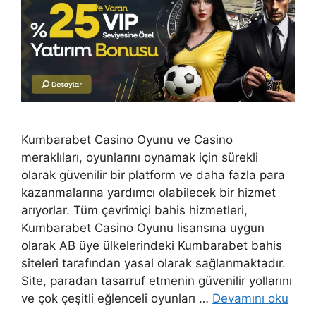
Kumbarabet Casino Oyunu ve Casino
meraklıları, oyunlarını oynamak için sürekli
olarak güvenilir bir platform ve daha fazla para
kazanmalarına yardımcı olabilecek bir hizmet
arıyorlar. Tüm çevrimiçi bahis hizmetleri,
Kumbarabet Casino Oyunu lisansına uygun
olarak AB üye ülkelerindeki Kumbarabet bahis
siteleri tarafından yasal olarak sağlanmaktadır.
Site, paradan tasarruf etmenin güvenilir yollarını
ve çok çeşitli eğlenceli oyunları …
Devamını oku