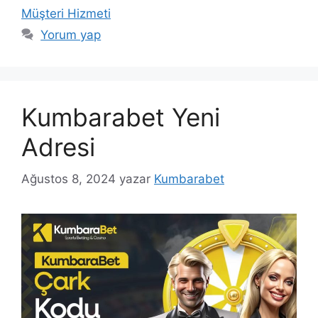
Müşteri Hizmeti
Yorum yap
Kumbarabet Yeni
Adresi
Ağustos 8, 2024
yazar
Kumbarabet