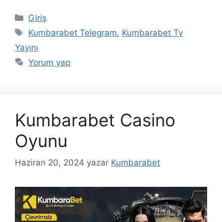
Kategoriler
Giriş
Etiketler
Kumbarabet Telegram
,
Kumbarabet Tv
Yayını
Yorum yap
Kumbarabet Casino
Oyunu
Haziran 20, 2024
yazar
Kumbarabet