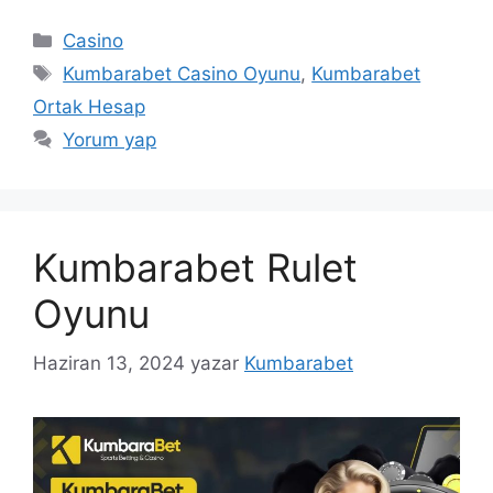
Kategoriler
Casino
Etiketler
Kumbarabet Casino Oyunu
,
Kumbarabet
Ortak Hesap
Yorum yap
Kumbarabet Rulet
Oyunu
Haziran 13, 2024
yazar
Kumbarabet