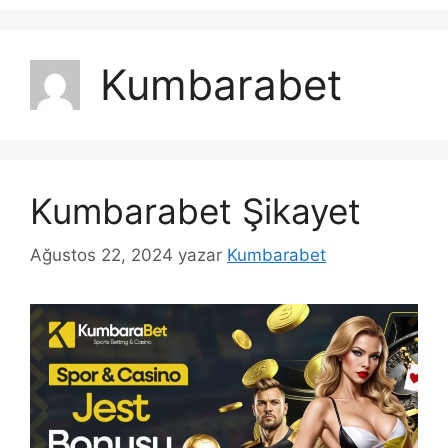
Kumbarabet
Kumbarabet Şikayet
Ağustos 22, 2024
yazar
Kumbarabet