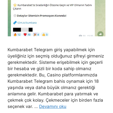
Kumbarabet Telegram giriş yapabilmek için
üyeliğiniz için seçmiş olduğunuz şifreyi girmeniz
gerekmektedir. Sisteme erişebilmek için geçerli
bir hesaba ve gizli bir koda sahip olmanız
gerekmektedir. Bu, Casino platformlarımızda
Kumbarabet Telegram bahis oynamak için 18
yaşında veya daha büyük olmanız gerektiği
anlamına gelir. Kumbarabet para yatırmak ve
çekmek çok kolay. Çekmeceler için birden fazla
seçenek var. …
Devamını oku