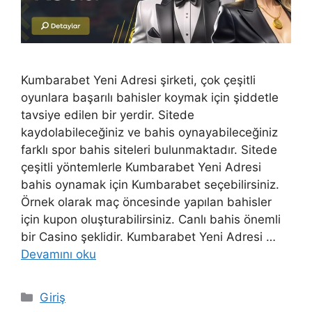
Kumbarabet Yeni Adresi şirketi, çok çeşitli
oyunlara başarılı bahisler koymak için şiddetle
tavsiye edilen bir yerdir. Sitede
kaydolabileceğiniz ve bahis oynayabileceğiniz
farklı spor bahis siteleri bulunmaktadır. Sitede
çeşitli yöntemlerle Kumbarabet Yeni Adresi
bahis oynamak için Kumbarabet seçebilirsiniz.
Örnek olarak maç öncesinde yapılan bahisler
için kupon oluşturabilirsiniz. Canlı bahis önemli
bir Casino şeklidir. Kumbarabet Yeni Adresi …
Devamını oku
Kategoriler
Giriş