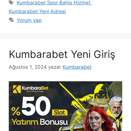
Etiketler
Kumbarabet Spor Bahis Hizmet
,
Kumbarabet Yeni Adresi
Yorum yap
Kumbarabet Yeni Giriş
Ağustos 1, 2024
yazar
Kumbarabet