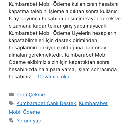
Kumbarabet Mobil Ödeme kullanıcının hesabını
kapatma talebini işleme aldıktan sonra kullanıcı
6 ay boyunca hesabına erişimini kaybedecek ve
o zamana kadar tekrar giriş yapamayacak.
Kumbarabet Mobil Ödeme Üyelerin hesaplarını
kapatabilmeleri için destek biriminden
hesaplarının bakiyede olduğuna dair onay
almaları gerekmektedir. Kumbarabet Mobil
Ödeme ekibimiz sizin için kapattıktan sonra
hesabınızda hala para varsa, işlem sonrasında
hesabınız …
Devamını oku
Kategoriler
Para Çekme
Etiketler
Kumbarabet Canlı Destek
,
Kumbarabet
Mobil Ödeme
Yorum yap