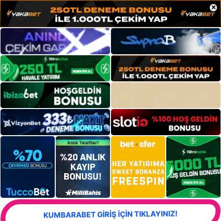
×
KUMBARABET GİRİŞ İÇİN TIKLAYINIZ!